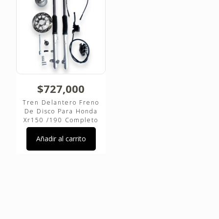
$
727,000
Tren Delantero Freno
De Disco Para Honda
Xr150 /190 Completo
Añadir al carrito