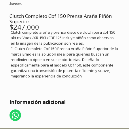
múltiples
Superior.
variantes.
Las
Clutch Completo Cbf 150 Prensa Araña Piñón
opciones
Superior.
se
$
247,000
pueden
Clutch completo araña y prensa disco de clutch para cbf 150
elegir
akt rtx Vaox /XR 150L/CBF 125 incluye piñón como observas
en
en la imagen de la publicación son reales.
la
El Clutch Completo Cbf 150 Prensa Araña Piñón Superior de la
página
marca Ermo es la solución ideal para quienes buscan un
de
rendimiento óptimo en sus motocicletas. Diseñado
producto
específicamente para el modelo Cbf 150, este componente
garantiza una transmisión de potencia eficiente y suave,
mejorando la experiencia de conducción.
Información adicional