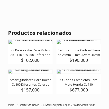
Productos relacionados
Kit De Arrastre Para Motos
Carburador de Cortina Plana
AKT TTR 125 150 Reforzado
de 28mm-30mm-32mm-34mm
$
102,000
$
190,000
Amortiguadores Para Boxer
Kit Tapas Completas Para
Ct 100 Diferentes Colores
Moto Honda Cb110
$
157,000
$
677,000
Este
producto
Inicio
/
Partes de Motor
tiene
/
Clutch Completo Cbf 150 Prensa Araña Piñón