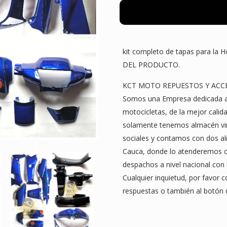
Tapas
Honda
C100
Wave
kit completo de tapas para la
1
DEL PRODUCTO.
Completo
Color
KCT MOTO REPUESTOS Y ACC
Azul
Somos una Empresa dedicada a 
cantidad
motocicletas, de la mejor calid
solamente tenemos almacén vir
sociales y contamos con dos alm
Cauca, donde lo atenderemos c
despachos a nivel nacional con
Cualquier inquietud, por favor
respuestas o también al botón