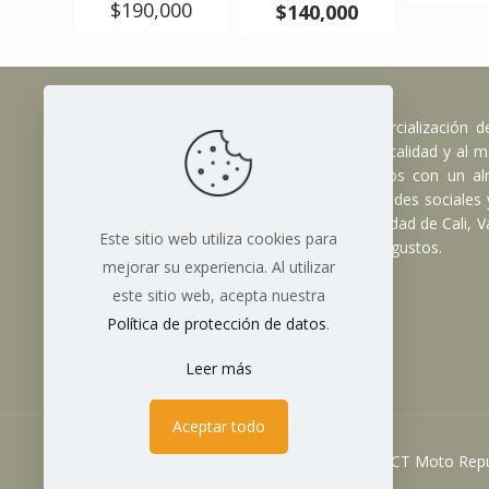
precio
$
190,000
El
$
140,000
original
precio
era:
actual
$155,000.
es:
$140,000.
Somos una empresa dedicada a la comercialización d
accesorios para motocicletas, de la mejor calidad y al me
alcance de todos. No solamente contamos con un alm
también estamos presentes en todas las redes sociales
de dos almacenes físicos ubicados en la ciudad de Cali, Va
Este sitio web utiliza cookies para
donde lo atenderemos con el mayor de los gustos.
mejorar su experiencia. Al utilizar
este sitio web, acepta nuestra
Política de protección de datos
.
Leer más
Aceptar todo
© 2023 KCT Moto Repu