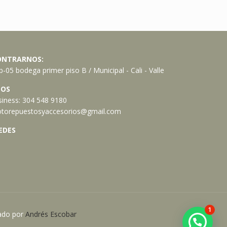
ONTRARNOS:
-05 bodega primer piso B / Municipal - Cali - Valle
OS
iness:
304 548 9180
torepuestosyaccesorios@gmail.com
EDES
1
ado por
Andrés Escobar