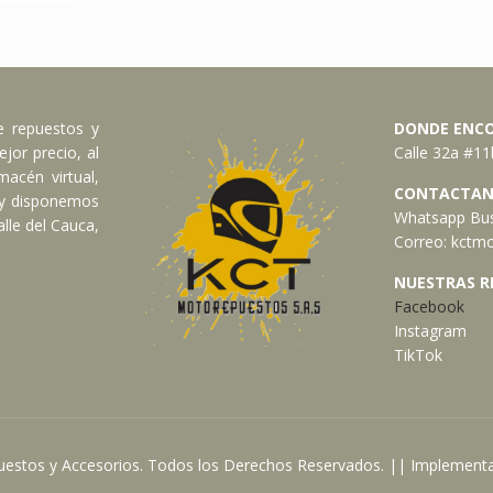
e repuestos y
DONDE ENC
jor precio, al
Calle 32a #11b
acén virtual,
CONTACTAN
 y disponemos
Whatsapp Bus
lle del Cauca,
Correo:
kctmo
NUESTRAS R
Facebook
Instagram
TikTok
estos y Accesorios. Todos los Derechos Reservados. || Implement