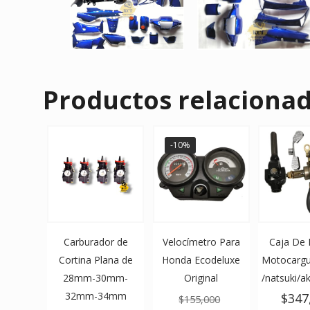
Productos relaciona
-10%
Carburador de
Velocímetro Para
Caja De 
Cortina Plana de
Honda Ecodeluxe
Motocargu
28mm-30mm-
Original
/natsuki/ak
32mm-34mm
El
$
347
$
155,000