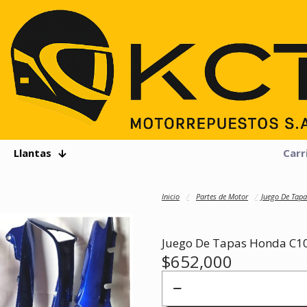
Llantas
Carr
Inicio
/
Partes de Motor
/
Juego De Tap
Juego De Tapas Honda C10
$
652,000
Juego
De