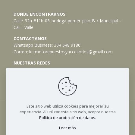
DONDE ENCONTRARNOS:
Calle 32a #11b-05 bodega primer piso B / Municipal -
Cali - Valle
CONTACTANOS
Whatsapp Business:
304 548 9180
Correo:
kctmotorepuestosyaccesorios@gmail.com
NUESTRAS REDES
Facebook
Instagram
TikTok
Este sitio web utiliza cookies para mejorar su
experiencia. Al utilizar este sitio web, acepta nuestra
© 2023 KCT Moto Repuestos y Accesorios. Todos los
Política de protección de datos
.
Derechos Reservados. || Implementado por
Andrés
Escobar
Leer más