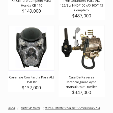
Kit Cilindro Completo Para
Tren Delantero Para Akt
Honda CB 110
125/SL/ NKD/100 /AX100/115
$
149,000
Completo
$
487,000
Carenaje Con Farola Para Akt
Caja De Reversa
150 Ttr
Motocarguero Ayco
$
137,000
/natsuki/akt Triwiller
$
347,000
Inicio
/
Partes de Motor
/
Discos Flotantes Para Akt 125/nkd/ax100/ Sin