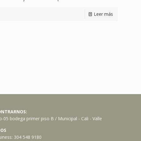
Leer más
ONTRARNOS:
-05 bodega primer piso B / Municipal - Cali - Valle
OS
iness:
304 548 9180