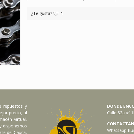
¿Te gusta?
1
e repuestos y
DONDE ENC
jor precio, al
Calle 32a #11b
acén virtual,
CONTACTAN
 y disponemos
Whatsapp Bus
lle del Cauca,